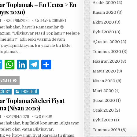
TOPLAMAK
yar Toplamak – En Ucuza > En
Aralık 2020
(2)
(MAYIS
r
A
dI
ra
2020)
ayıs 2020)
Kasım 2020
(3)
p
n
m
PUBLISHED
ON
N
02/05/2020
LEAVE A COMMENT
Ekim 2020
(3)
DATE:
BILGISAYAR
p
rhabalar, hayırlı Ramazanlar 🙂
TOPLAMAK
–
Eylül 2020
(3)
zımı, “Bilgisayar Nasıl Toplanır? Nelere
EN
UCUZA
lmelidir?” adlı eski yazıma devam
>
Ağustos 2020
(2)
 paylaşmaktayım. Bu yazı ile birlikte,
EN
İYISI
 toplamak…
Temmuz 2020
(3)
(MAYIS
2020)
T
W
Li
T
S
Haziran 2020
(3)
w
h
n
el
h
Mayıs 2020
(9)
BILGISAYAR
EVAM ET
it
at
k
e
ar
Nisan 2020
(9)
TOPLAMAK
–
te
s
e
g
e
Mart 2020
(4)
ÇILIR?
TEKNOLOJI
EN
UCUZA
ar Toplama Siteleri Fiyat
>
r
A
dI
ra
Şubat 2020
(1)
EN
ma (Nisan 2020)
İYISI
p
n
m
Ocak 2020
(2)
(MAYIS
2020)
PUBLISHED
BILGISAYAR
N
12/04/2020
8 YORUM
DATE:
TOPLAMA
p
Eylül 2019
(1)
erhabalar, bugünkü konumuz Bilgisayar
SITELERI
FIYAT
teleri olan Vatan Bilgisayar,
Temmuz 2019
(8)
KIYASLAMA
(NISAN
k ve İtopya’nın fiyat karşılaştırılması