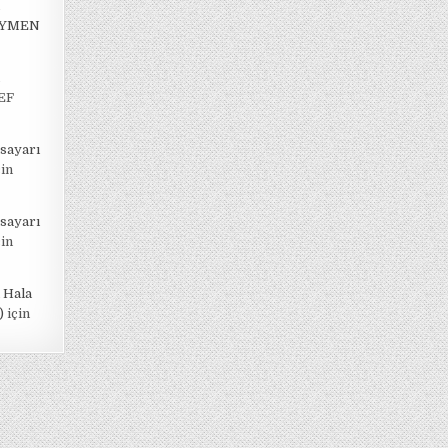
EYMEN
EF
isayarı
in
isayarı
in
 Hala
)
için