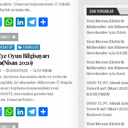
2020)
acaktır. Umarım beğenirsiniz 🙂 Tabiki
IÇIN
 farklı ürünlerde…
SON YORUMLAR
T
W
Li
T
S
Yeni Mezun Elektrik
Mühendisi ‘nin Bilmesi
w
h
n
el
h
Gerekenler
için
Dilek
BILGISAYAR
EVAM ET
it
at
k
e
ar
TOPLAMA
Yeni Mezun Elektrik
SITELERI
te
s
e
g
e
DESKTOP
TEKNOLOJI
FIYAT
Mühendisi ‘nin Bilmesi
KIYASLAMA
Gerekenler
için
S.S.S
ye Oyun Bilgisayarı
(NISAN
r
A
dI
ra
2020)
(Nisan 2020)
Yeni Mezun Elektrik
p
n
m
Mühendisi ‘nin Bilmesi
PUBLISHED
8000TL’YE
N
03/04/2020
22 YORUM
DATE:
OYUN
p
Gerekenler
için
Emir
, herkese karantina dolu ve evlerde
BILGISAYARI
TOPLAMA(NISAN
sağlıklı, iyi akşamlar diliyorum 🙂 Bugün
5000 TL PC Almak için
2020)
IÇIN
sayarı toplama konusundaki yeni
Yeterli mi? (Mart 2021
8000TL üzerinden gönderimi
S.S.SEYMEN
ğım. Umarım bütçe…
5000 TL PC Almak için
T
W
Li
T
S
Yeterli mi? (Mart 2021
Mahmut Sami
w
h
n
el
h
Yeni Mezun Elektrik
8000TL’YE
EVAM ET