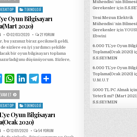
it
at
k
e
ar
OYUN
Mühendisi ‘nin Bilmesi
BILGISAYARI
Gerekenler
için
S.S.S
te
s
e
g
e
DESKTOP
TEKNOLOJI
TOPLAMA(NISAN
2020)
ye Oyun Bilgisayarı
Yeni Mezun Elektrik
r
A
dI
ra
Mühendisi ‘nin Bilmesi
a(Mart 2020)
p
n
m
Gerekenler
için
YOUS
PUBLISHED
4000TL’YE
N
02/03/2020
21 YORUM
Ebwini
DATE:
OYUN
p
, bu yazımız biraz gecikmeli geldi,
BILGISAYARI
TOPLAMA(MART
6.000 TL’ye Oyun Bilg
 de sizlere en iyi yardımcı şekilde
2020)
Toplama(Ocak 2020)
iç
IÇIN
lacak bir oyun bilgisayarı toplama
S.S.SEYMEN
hazırladığımı düşünüyorum. Sizlere,
6.000 TL’ye Oyun Bilg
Toplama(Ocak 2020)
iç
T
W
Li
T
S
U.M.U.T
w
h
n
el
h
5000 TL PC Almak için
4000TL’YE
EVAM ET
it
at
k
e
ar
Yeterli mi? (Mart 2021
OYUN
BILGISAYARI
S.S.SEYMEN
te
s
e
g
e
DESKTOP
TEKNOLOJI
TOPLAMA(MART
2020)
L’ye Oyun Bilgisayarı
r
A
dI
ra
a(Ocak 2020)
p
n
m
PUBLISHED
6.000
N
12/01/2020
54 YORUM
DATE:
TL’YE