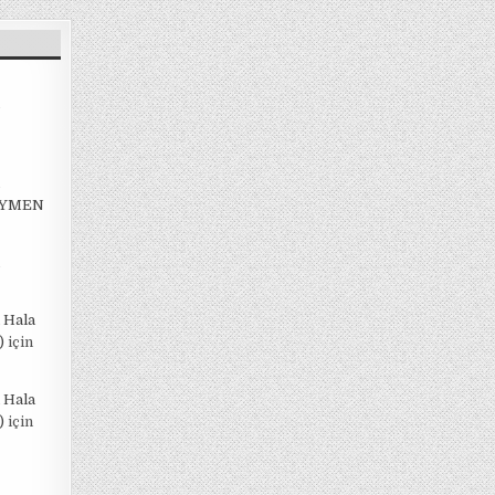
EYMEN
 Hala
)
için
 Hala
)
için