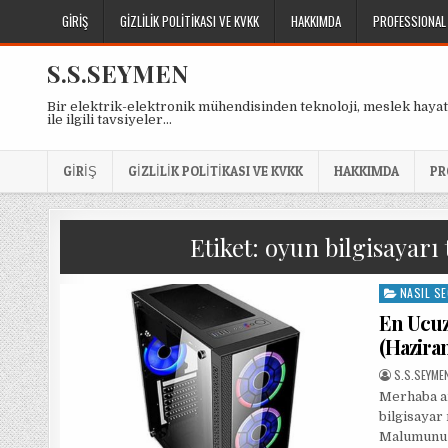
Skip
GIRIŞ
GIZLILIK POLITIKASI VE KVKK
HAKKIMDA
PROFESSIONAL
to
content
S.S.SEYMEN
Bir elektrik-elektronik mühendisinden teknoloji, meslek hayat
ile ilgili tavsiyeler…
GIRIŞ
GIZLILIK POLITIKASI VE KVKK
HAKKIMDA
PR
Etiket:
oyun bilgisayarı
NASIL SE
Posted
in
En Ucuz
(Hazira
AUTHOR:
S.S.SEYME
Merhaba a
bilgisayar 
Malumunuz 