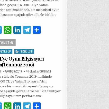
p
da da sizlerle, ikinci yazımızı ve Ocak
OYUN
BILGISAYARI
inde geçerli, 6.000 TL’ye Vatan
TOPLAMA(OCAK
2020)
’dan toplanabilecek, bir masaüstü oyun
IÇIN
 kasasını aşağıda görsellerle birlikte
T
W
Li
T
S
w
h
n
el
h
6.000
EVAM ET
it
at
k
e
ar
TL’YE
OYUN
te
s
e
g
e
DESKTOP
TEKNOLOJI
BILGISAYARI
TOPLAMA(OCAK
L’ye Oyun Bilgisayarı
2020)
r
A
dI
ra
a(Temmuz 2019)
p
n
m
PUBLISHED
ON
N
01/07/2019
LEAVE A COMMENT
DATE:
6.000
p
a sizlerle Temmuz 2019 tarihinde
TL’YE
OYUN
.000 TL’ye Vatan Bilgisayar’dan
BILGISAYARI
TOPLAMA(TEMMUZ
ecek bir masaüstü oyun bilgisayarı
2019)
ze aşağıda görsellerle birlikte tanıtıyor
Bilgisayarımız performans…
T
W
Li
T
S