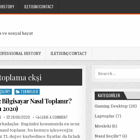
 HISTORY
ILETISIM/CONTACT
ı ve sosyal hayat
OFESSIONAL HISTORY
ILETISIM/CONTACT
Search
 toplama ekşi
for:
ÇILIR?
TEKNOLOJI
KATEGORILER
 Bilgisayar Nasıl Toplanır?
Gaming Desktop
(28)
n 2020)
Laptoplar
(7)
PUBLISHED
ON
N
28/06/2020
LEAVE A COMMENT
DATE:
EN
rkadaşlar. Bugünkü konumuzda en ucuz
UCUZ
Mesleki
(6)
BILGISAYAR
nasıl toplanır, bu konuyu işleyeceğiz.
NASIL
TOPLANIR?
Nasıl Seçilir?
(4)
TL değer kaybedince fiyatlar da fırladı
(HAZIRAN