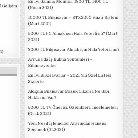
En İyi Gaming Monitör, 1300 TL, 1400 TL
l Gelişim
(Nisan 2021)
10000 TL Bilgisayar – RTX2060 Hazır Sistem
(Mart 2021)
5000 TL PC Almak için Hala Yeterli mi? (Mart
2021)
3000 TL Bilgisayar Almak için Hala Yeterli mi?
2)
Avrupa’da İş Bulma Yöntemleri –
Bilinmeyenler
En İyi Bilgisayarlar – 2021 Yılı Özel Listesi
Sizlerle
Aldığım Bilgisayar Bozuk Çıkarsa Ne Gibi
Haklarım Var?
5000 TL TV Önerisi, Özellikleri, İncelemeleri
(Ocak 2021)
Yeni Nesil İşlemciler Arasından Hangisi
Seçilmeli (01.2021)