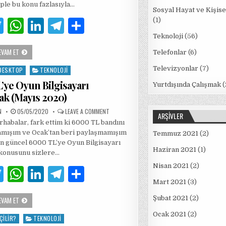
ple bu konu fazlasıyla…
2020)
Sosyal Hayat ve Kişise
T
W
Li
T
S
(1)
w
h
n
el
h
Teknoloji
(56)
EN
EVAM ET
it
at
k
e
ar
Telefonlar
(6)
UCUZ
BILGISAYAR
te
s
e
g
e
Televizyonlar
(7)
DESKTOP
TEKNOLOJI
NASIL
TOPLANIR?
’ye Oyun Bilgisayarı
(HAZIRAN
r
A
dI
ra
Yurtdışında Çalışmak
(
2020)
k (Mayıs 2020)
p
n
m
PUBLISHED
ON
N
05/05/2020
LEAVE A COMMENT
ARŞIVLER
DATE:
6000
p
habalar, fark ettim ki 6000 TL bandını
TL’YE
OYUN
amışım ve Ocak’tan beri paylaşmamışım
Temmuz 2021
(2)
BILGISAYARI
TOPLAMAK
n güncel 6000 TL’ye Oyun Bilgisayarı
(MAYIS
Haziran 2021
(1)
konusunu sizlere…
2020)
Nisan 2021
(2)
T
W
Li
T
S
Mart 2021
(3)
w
h
n
el
h
Şubat 2021
(2)
6000
EVAM ET
it
at
k
e
ar
TL’YE
OYUN
Ocak 2021
(2)
te
s
e
g
e
ÇILIR?
TEKNOLOJI
BILGISAYARI