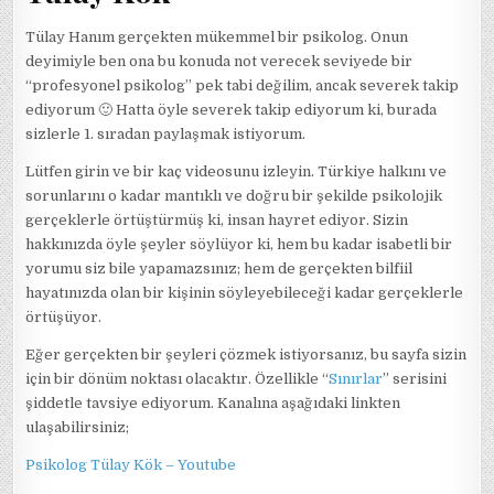
Tülay Hanım gerçekten mükemmel bir psikolog. Onun
deyimiyle ben ona bu konuda not verecek seviyede bir
“profesyonel psikolog” pek tabi değilim, ancak severek takip
ediyorum 🙂 Hatta öyle severek takip ediyorum ki, burada
sizlerle 1. sıradan paylaşmak istiyorum.
Lütfen girin ve bir kaç videosunu izleyin. Türkiye halkını ve
sorunlarını o kadar mantıklı ve doğru bir şekilde psikolojik
gerçeklerle örtüştürmüş ki, insan hayret ediyor. Sizin
hakkınızda öyle şeyler söylüyor ki, hem bu kadar isabetli bir
yorumu siz bile yapamazsınız; hem de gerçekten bilfiil
hayatınızda olan bir kişinin söyleyebileceği kadar gerçeklerle
örtüşüyor.
Eğer gerçekten bir şeyleri çözmek istiyorsanız, bu sayfa sizin
için bir dönüm noktası olacaktır. Özellikle “
Sınırlar
” serisini
şiddetle tavsiye ediyorum. Kanalına aşağıdaki linkten
ulaşabilirsiniz;
Psikolog Tülay Kök – Youtube