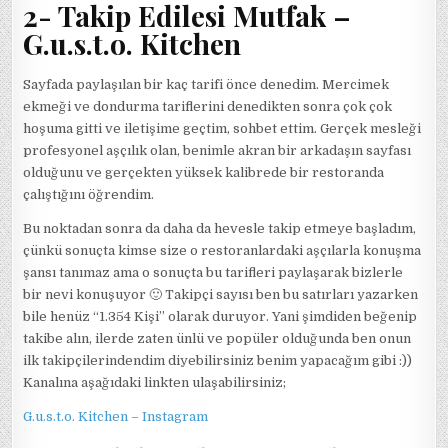
2- Takip Edilesi Mutfak –
G.u.s.t.o. Kitchen
Sayfada paylaşılan bir kaç tarifi önce denedim. Mercimek
ekmeği ve dondurma tariflerini denedikten sonra çok çok
hoşuma gitti ve iletişime geçtim, sohbet ettim. Gerçek mesleği
profesyonel aşçılık olan, benimle akran bir arkadaşın sayfası
olduğunu ve gerçekten yüksek kalibrede bir restoranda
çalıştığını öğrendim.
Bu noktadan sonra da daha da hevesle takip etmeye başladım,
çünkü sonuçta kimse size o restoranlardaki aşçılarla konuşma
şansı tanımaz ama o sonuçta bu tarifleri paylaşarak bizlerle
bir nevi konuşuyor 🙂 Takipçi sayısı ben bu satırları yazarken
bile henüz “1.354 Kişi” olarak duruyor. Yani şimdiden beğenip
takibe alın, ilerde zaten ünlü ve popüler olduğunda ben onun
ilk takipçilerindendim diyebilirsiniz benim yapacağım gibi :))
Kanalına aşağıdaki linkten ulaşabilirsiniz;
G.u.s.t.o. Kitchen – Instagram