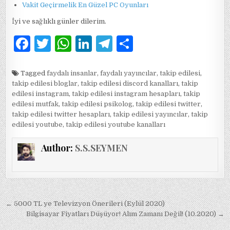
Vakit Geçirmelik En Güzel PC Oyunları
İyi ve sağlıklı günler dilerim.
F
T
W
Li
T
S
a
w
h
n
el
h
c
it
at
k
e
ar
Tagged
faydalı insanlar
,
faydalı yayıncılar
,
takip edilesi
,
takip edilesi bloglar
,
takip edilesi discord kanalları
,
takip
e
te
s
e
g
e
edilesi instagram
,
takip edilesi instagram hesapları
,
takip
b
r
A
dI
ra
edilesi mutfak
,
takip edilesi psikolog
,
takip edilesi twitter
,
takip edilesi twitter hesapları
,
takip edilesi yayıncılar
,
takip
o
p
n
m
edilesi youtube
,
takip edilesi youtube kanalları
o
p
Author:
S.S.SEYMEN
k
Yazı
← 5000 TL ye Televizyon Önerileri (Eylül 2020)
gezinmesi
Bilgisayar Fiyatları Düşüyor! Alım Zamanı Değil! (10.2020) →