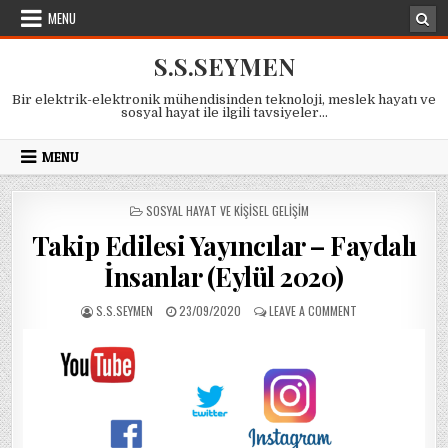
Skip
MENU
to
content
S.S.SEYMEN
Bir elektrik-elektronik mühendisinden teknoloji, meslek hayatı ve
sosyal hayat ile ilgili tavsiyeler…
MENU
POSTED
SOSYAL HAYAT VE KIŞISEL GELIŞIM
IN
Takip Edilesi Yayıncılar – Faydalı
İnsanlar (Eylül 2020)
AUTHOR:
PUBLISHED
ON
S.S.SEYMEN
23/09/2020
LEAVE A COMMENT
DATE:
TAKIP
EDILESI
YAYINCILAR
–
FAYDALI
İNSANLAR
(EYLÜL
2020)