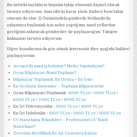
Bu üstteki sayfaların hepsini takip etmenizi kişisel olarak
tavsiye ediyorum. Ama tabi ki karar sizin. Sadece beni takip
etseniz de olur :)) Önümüzdeki günlerde Hollanda’da
çalışmaya başlamak için neler yaptığımı, nasıl yollardan
geçtiğimi anlatacak gönderiler de paylaşacağım. Takipte
kalmanızı tavsiye ediyorum.
Diğer konularıma da göz atmak isterseniz diye aşağıda linkleri
paylaşıyorum;
Avrupa’da nasıl iş bulunur? Neler Yapmalıyım?
Oyun Bilgisayarı Nasıl Toplanır?
Bilgisayar Toplamak; En Ucuza > En İyisi
En İyi Hazır Sistemler – Toplama Bilgisayarlar
Oyun Bilgisayarı Toplamak :
4000 TL’ye
/
5000 TL’ye
/
6000 TL’ye
/
7000 TL’ye
/
8000 TL’ye
En İyi Televizyonlar :
3000 TL’ye
/
4000 TL’ye
En İyi Telefonlar :
1000 TL’ye
/
2000 TL’ye
/
3000 TL’ye
CV Hazırlama Teknikleri – Profesyonel CV Nasıl
Hazırlanır?
Ücretsiz Sertifikalı 85 Ad. Coursera Kursu