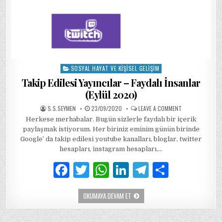
SOSYAL HAYAT VE KIŞISEL GELIŞIM
Posted
in
Takip Edilesi Yayıncılar – Faydalı İnsanlar
(Eylül 2020)
AUTHOR:
PUBLISHED
ON
S.S.SEYMEN
23/09/2020
LEAVE A COMMENT
DATE:
TAKIP
Herkese merhabalar. Bugün sizlerle faydalı bir içerik
EDILESI
YAYINCILAR
paylaşmak istiyorum. Her biriniz eminim günün birinde
–
FAYDALI
Google’ da takip edilesi youtube kanalları, bloglar, twitter
İNSANLAR
hesapları, instagram hesapları,…
(EYLÜL
2020)
F
T
W
Li
T
S
a
w
h
n
el
h
TAKIP
OKUMAYA DEVAM ET
c
it
at
k
e
ar
EDILESI
YAYINCILAR
e
te
s
e
g
e
–
FAYDALI