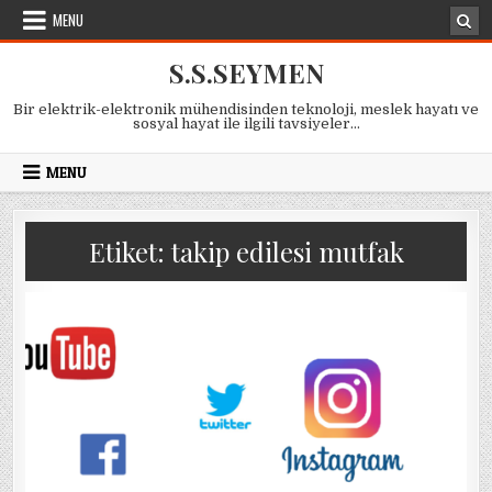
Skip
MENU
to
content
S.S.SEYMEN
Bir elektrik-elektronik mühendisinden teknoloji, meslek hayatı ve
sosyal hayat ile ilgili tavsiyeler…
MENU
Etiket:
takip edilesi mutfak