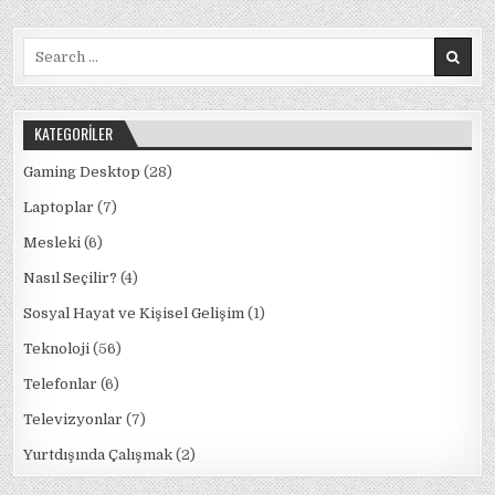
İNSANLAR
b
r
A
dI
ra
(EYLÜL
2020)
Search
o
p
n
m
for:
o
p
k
KATEGORILER
Gaming Desktop
(28)
Laptoplar
(7)
Mesleki
(6)
Nasıl Seçilir?
(4)
Sosyal Hayat ve Kişisel Gelişim
(1)
Teknoloji
(56)
Telefonlar
(6)
Televizyonlar
(7)
Yurtdışında Çalışmak
(2)