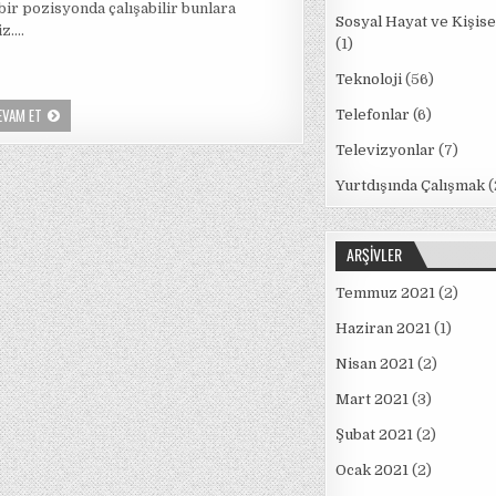
 bir pozisyonda çalışabilir bunlara
Sosyal Hayat ve Kişise
iz….
(1)
Teknoloji
(56)
YENI
EVAM ET
Telefonlar
(6)
MEZUN
MÜHENDISLERIN(ELEKTRIK)
Televizyonlar
(7)
PROFESYONEL
HAYATI
Yurtdışında Çalışmak
(
ARŞIVLER
Temmuz 2021
(2)
Haziran 2021
(1)
Nisan 2021
(2)
Mart 2021
(3)
Şubat 2021
(2)
Ocak 2021
(2)