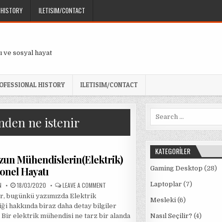
 HISTORY
ILETISIM/CONTACT
ı ve sosyal hayat
OFESSIONAL HISTORY
ILETISIM/CONTACT
Search
nden ne istenir
for:
KATEGORILER
zun Mühendislerin(Elektrik)
onel Hayatı
Gaming Desktop
(28)
PUBLISHED
ON
Laptoplar
(7)
N
18/03/2020
LEAVE A COMMENT
DATE:
YENI
r, bugünkü yazımızda Elektrik
MEZUN
Mesleki
(6)
MÜHENDISLERIN(ELEKTRIK)
ği hakkında biraz daha detay bilgiler
PROFESYONEL
HAYATI
 Bir elektrik mühendisi ne tarz bir alanda
Nasıl Seçilir?
(4)