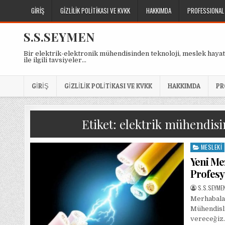
Skip
GIRIŞ
GIZLILIK POLITIKASI VE KVKK
HAKKIMDA
PROFESSIONAL
to
content
S.S.SEYMEN
Bir elektrik-elektronik mühendisinden teknoloji, meslek hayat
ile ilgili tavsiyeler…
GIRIŞ
GIZLILIK POLITIKASI VE KVKK
HAKKIMDA
PR
Etiket:
elektrik mühendisi
MESLEKI
Posted
in
Yeni Me
Profesy
AUTHOR:
S.S.SEYME
Merhabala
Mühendisli
vereceğiz.