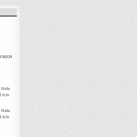
EYMEN
 Hala
)
için
 Hala
)
için