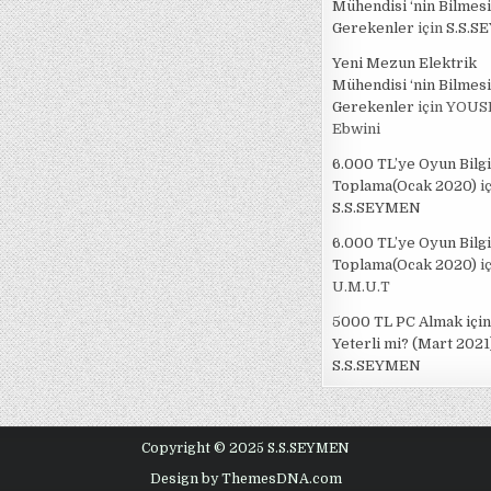
Mühendisi ‘nin Bilmesi
Gerekenler
için
S.S.S
Yeni Mezun Elektrik
Mühendisi ‘nin Bilmesi
Gerekenler
için
YOUS
Ebwini
6.000 TL’ye Oyun Bilg
Toplama(Ocak 2020)
iç
S.S.SEYMEN
6.000 TL’ye Oyun Bilg
Toplama(Ocak 2020)
iç
U.M.U.T
5000 TL PC Almak için
Yeterli mi? (Mart 2021
S.S.SEYMEN
Copyright © 2025 S.S.SEYMEN
Design by ThemesDNA.com