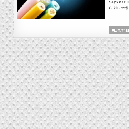
veya nasıl
değineceğ
OKUMAYA D