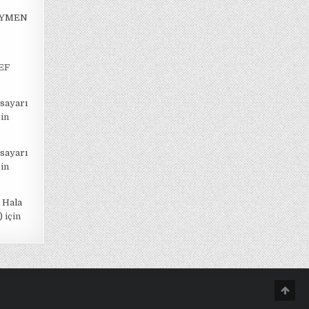
EYMEN
EF
isayarı
in
isayarı
in
 Hala
)
için
Scro
to