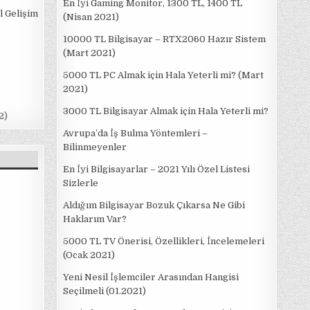
En İyi Gaming Monitör, 1300 TL, 1400 TL
l Gelişim
(Nisan 2021)
10000 TL Bilgisayar – RTX2060 Hazır Sistem
(Mart 2021)
5000 TL PC Almak için Hala Yeterli mi? (Mart
2021)
3000 TL Bilgisayar Almak için Hala Yeterli mi?
2)
Avrupa’da İş Bulma Yöntemleri –
Bilinmeyenler
En İyi Bilgisayarlar – 2021 Yılı Özel Listesi
Sizlerle
Aldığım Bilgisayar Bozuk Çıkarsa Ne Gibi
Haklarım Var?
5000 TL TV Önerisi, Özellikleri, İncelemeleri
(Ocak 2021)
Yeni Nesil İşlemciler Arasından Hangisi
Seçilmeli (01.2021)