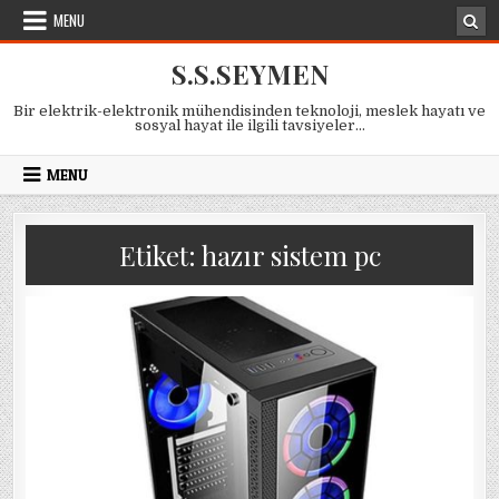
Skip
MENU
to
content
S.S.SEYMEN
Bir elektrik-elektronik mühendisinden teknoloji, meslek hayatı ve
sosyal hayat ile ilgili tavsiyeler…
MENU
Etiket:
hazır sistem pc