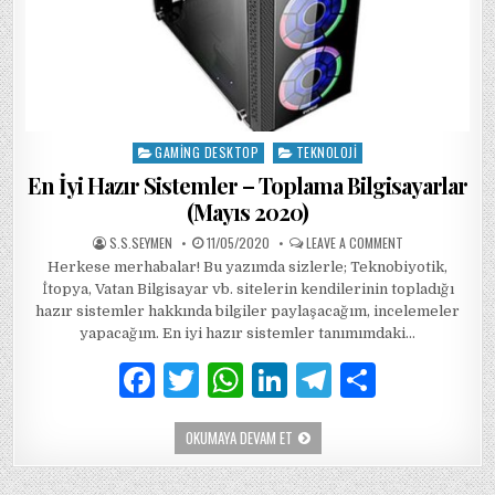
GAMING DESKTOP
TEKNOLOJI
Posted
in
En İyi Hazır Sistemler – Toplama Bilgisayarlar
(Mayıs 2020)
AUTHOR:
PUBLISHED
ON
S.S.SEYMEN
11/05/2020
LEAVE A COMMENT
DATE:
EN
Herkese merhabalar! Bu yazımda sizlerle; Teknobiyotik,
İYI
HAZIR
İtopya, Vatan Bilgisayar vb. sitelerin kendilerinin topladığı
SISTEMLER
–
hazır sistemler hakkında bilgiler paylaşacağım, incelemeler
TOPLAMA
yapacağım. En iyi hazır sistemler tanımımdaki…
BILGISAYARLAR
(MAYIS
2020)
F
T
W
Li
T
S
a
w
h
n
el
h
EN
OKUMAYA DEVAM ET
c
it
at
k
e
ar
İYI
HAZIR
e
te
s
e
g
e
SISTEMLER
–