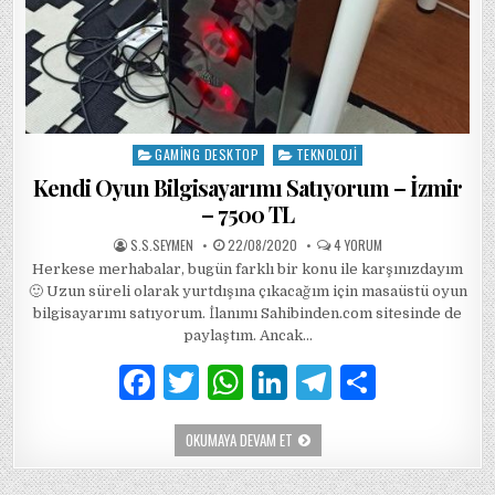
GAMING DESKTOP
TEKNOLOJI
Posted
in
Kendi Oyun Bilgisayarımı Satıyorum – İzmir
– 7500 TL
AUTHOR:
PUBLISHED
KENDI
S.S.SEYMEN
22/08/2020
4 YORUM
DATE:
OYUN
Herkese merhabalar, bugün farklı bir konu ile karşınızdayım
BILGISAYARIMI
SATIYORUM
🙂 Uzun süreli olarak yurtdışına çıkacağım için masaüstü oyun
–
İZMIR
bilgisayarımı satıyorum. İlanımı Sahibinden.com sitesinde de
–
paylaştım. Ancak…
7500
TL
IÇIN
F
T
W
Li
T
S
a
w
h
n
el
h
KENDI
OKUMAYA DEVAM ET
c
it
at
k
e
ar
OYUN
BILGISAYARIMI
e
te
s
e
g
e
SATIYORUM