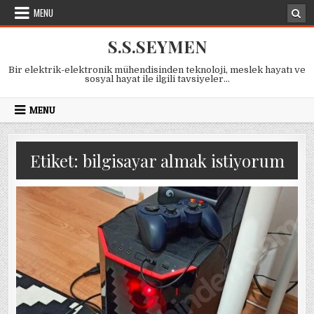
Skip
MENU
to
content
S.S.SEYMEN
Bir elektrik-elektronik mühendisinden teknoloji, meslek hayatı ve
sosyal hayat ile ilgili tavsiyeler…
MENU
Etiket:
bilgisayar almak istiyorum