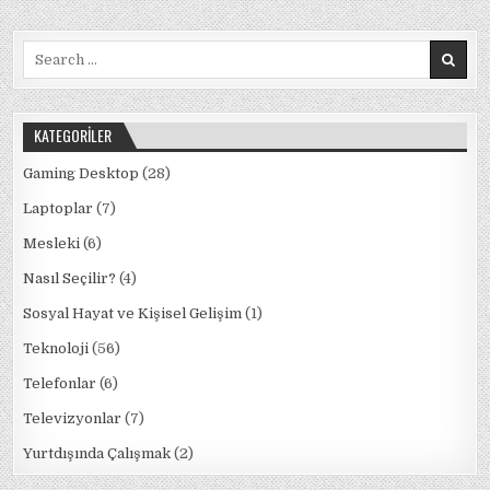
–
İZMIR
b
r
A
dI
ra
–
7500
Search
o
p
n
m
TL
for:
o
p
k
KATEGORILER
Gaming Desktop
(28)
Laptoplar
(7)
Mesleki
(6)
Nasıl Seçilir?
(4)
Sosyal Hayat ve Kişisel Gelişim
(1)
Teknoloji
(56)
Telefonlar
(6)
Televizyonlar
(7)
Yurtdışında Çalışmak
(2)