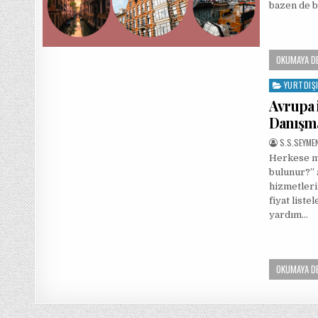
bazen de b
OKUMAYA D
YURTDIŞ
Posted
in
Avrupa 
Danışma
AUTHOR:
S.S.SEYME
Herkese me
bulunur?” 
hizmetleri
fiyat liste
yardım…
OKUMAYA D