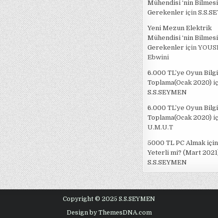
Mühendisi ‘nin Bilmesi
Gerekenler
için
S.S.S
Yeni Mezun Elektrik
Mühendisi ‘nin Bilmesi
Gerekenler
için
YOUS
Ebwini
6.000 TL’ye Oyun Bilg
Toplama(Ocak 2020)
iç
S.S.SEYMEN
6.000 TL’ye Oyun Bilg
Toplama(Ocak 2020)
iç
U.M.U.T
5000 TL PC Almak için
Yeterli mi? (Mart 2021
S.S.SEYMEN
Copyright © 2025 S.S.SEYMEN
Design by ThemesDNA.com