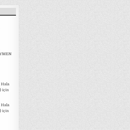
EYMEN
 Hala
)
için
 Hala
)
için