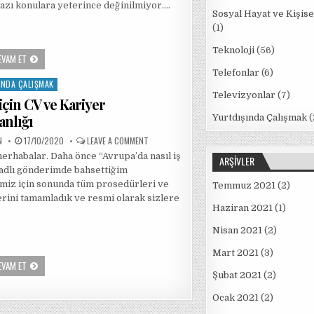
azı konulara yeterince değinilmiyor….
Sosyal Hayat ve Kişise
(1)
Teknoloji
(56)
AVRUPA’DA
EVAM ET
İŞ
Telefonlar
(6)
BULMA
INDA ÇALIŞMAK
YÖNTEMLERI
–
Televizyonlar
(7)
için CV ve Kariyer
BILINMEYENLER
nlığı
Yurtdışında Çalışmak
(
PUBLISHED
ON
N
17/10/2020
LEAVE A COMMENT
DATE:
AVRUPA
rhabalar. Daha önce “Avrupa’da nasıl iş
IÇIN
ARŞIVLER
CV
adlı gönderimde bahsettiğim
VE
KARIYER
miz için sonunda tüm prosedürleri ve
Temmuz 2021
(2)
DANIŞMANLIĞI
lerini tamamladık ve resmi olarak sizlere
Haziran 2021
(1)
Nisan 2021
(2)
Mart 2021
(3)
AVRUPA
EVAM ET
IÇIN
Şubat 2021
(2)
CV
VE
Ocak 2021
(2)
KARIYER
DANIŞMANLIĞI