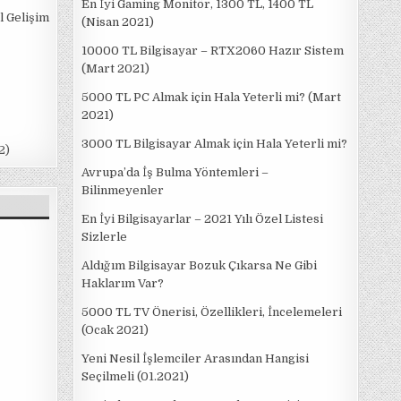
En İyi Gaming Monitör, 1300 TL, 1400 TL
l Gelişim
(Nisan 2021)
10000 TL Bilgisayar – RTX2060 Hazır Sistem
(Mart 2021)
5000 TL PC Almak için Hala Yeterli mi? (Mart
2021)
3000 TL Bilgisayar Almak için Hala Yeterli mi?
2)
Avrupa’da İş Bulma Yöntemleri –
Bilinmeyenler
En İyi Bilgisayarlar – 2021 Yılı Özel Listesi
Sizlerle
Aldığım Bilgisayar Bozuk Çıkarsa Ne Gibi
Haklarım Var?
5000 TL TV Önerisi, Özellikleri, İncelemeleri
(Ocak 2021)
Yeni Nesil İşlemciler Arasından Hangisi
Seçilmeli (01.2021)