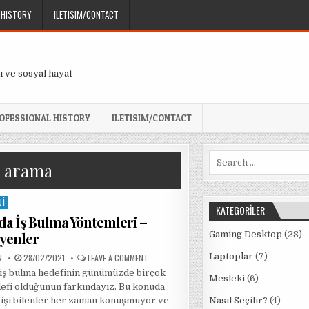
 HISTORY
ILETISIM/CONTACT
ı ve sosyal hayat
OFESSIONAL HISTORY
ILETISIM/CONTACT
Search
ş arama
for:
JI
KATEGORILER
da İş Bulma Yöntemleri –
yenler
Gaming Desktop
(28)
PUBLISHED
ON
Laptoplar
(7)
N
28/02/2021
LEAVE A COMMENT
DATE:
AVRUPA’DA
iş bulma hedefinin günümüzde birçok
İŞ
Mesleki
(6)
BULMA
defi olduğunun farkındayız. Bu konuda
YÖNTEMLERI
–
işi bilenler her zaman konuşmuyor ve
Nasıl Seçilir?
(4)
BILINMEYENLER