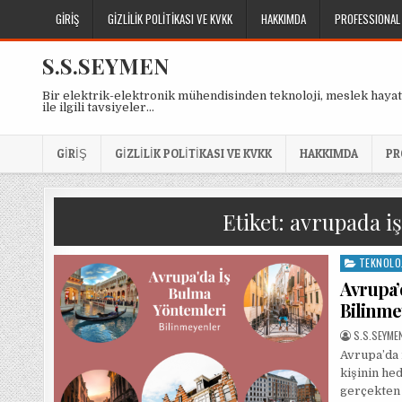
Skip
GIRIŞ
GIZLILIK POLITIKASI VE KVKK
HAKKIMDA
PROFESSIONAL
to
content
S.S.SEYMEN
Bir elektrik-elektronik mühendisinden teknoloji, meslek hayat
ile ilgili tavsiyeler…
GIRIŞ
GIZLILIK POLITIKASI VE KVKK
HAKKIMDA
PR
Etiket:
avrupada i
TEKNOLO
Posted
in
Avrupa’
Bilinme
AUTHOR:
S.S.SEYME
Avrupa’da 
kişinin he
gerçekten 