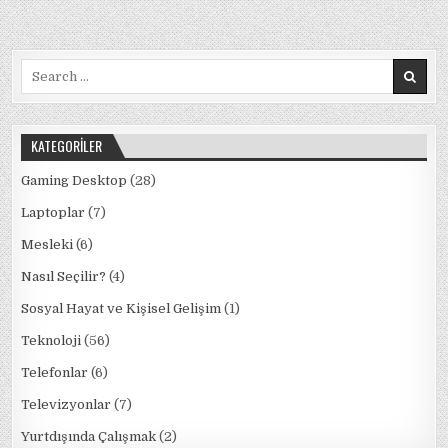
e
te
s
e
g
e
TELEVIZYON
ALMAK
İSTEYENLER
b
r
A
dI
ra
İÇERI!
(NISAN
Search
o
p
n
m
2020)
for:
o
p
k
KATEGORILER
Gaming Desktop
(28)
Laptoplar
(7)
Mesleki
(6)
Nasıl Seçilir?
(4)
Sosyal Hayat ve Kişisel Gelişim
(1)
Teknoloji
(56)
Telefonlar
(6)
Televizyonlar
(7)
Yurtdışında Çalışmak
(2)