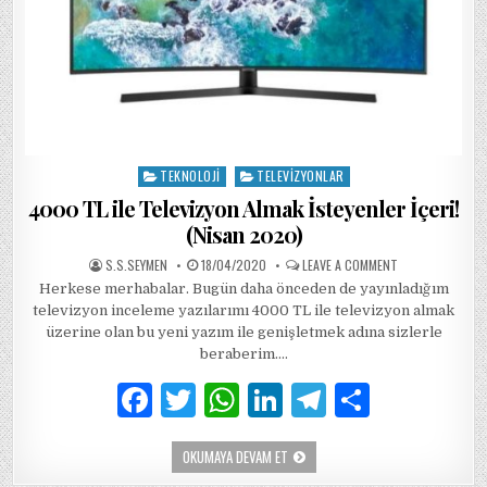
TEKNOLOJI
TELEVIZYONLAR
Posted
in
4000 TL ile Televizyon Almak İsteyenler İçeri!
(Nisan 2020)
AUTHOR:
PUBLISHED
ON
S.S.SEYMEN
18/04/2020
LEAVE A COMMENT
DATE:
4000
Herkese merhabalar. Bugün daha önceden de yayınladığım
TL
ILE
televizyon inceleme yazılarımı 4000 TL ile televizyon almak
TELEVIZYON
ALMAK
üzerine olan bu yeni yazım ile genişletmek adına sizlerle
İSTEYENLER
beraberim….
İÇERI!
(NISAN
2020)
F
T
W
Li
T
S
a
w
h
n
el
h
4000
OKUMAYA DEVAM ET
c
it
at
k
e
ar
TL
ILE