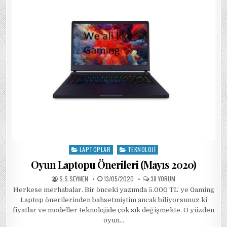
DEĞIL!
b
r
A
dI
ra
(10.2020)
o
p
n
m
o
p
k
LAPTOPLAR
TEKNOLOJI
Posted
in
Oyun Laptopu Önerileri (Mayıs 2020)
AUTHOR:
PUBLISHED
OYUN
S.S.SEYMEN
13/05/2020
38 YORUM
DATE:
LAPTOPU
Herkese merhabalar. Bir önceki yazımda 5.000 TL’ ye Gaming
ÖNERILERI
(MAYIS
Laptop önerilerinden bahsetmiştim ancak biliyorsunuz ki
2020)
IÇIN
fiyatlar ve modeller teknolojide çok sık değişmekte. O yüzden
oyun…