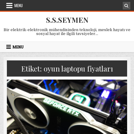
Skip
MENU
to
content
S.S.SEYMEN
Bir elektrik-elektronik mühendisinden teknoloji, meslek hayatı ve
sosyal hayat ile ilgili tavsiyeler…
MENU
Etiket:
oyun laptopu fiyatları