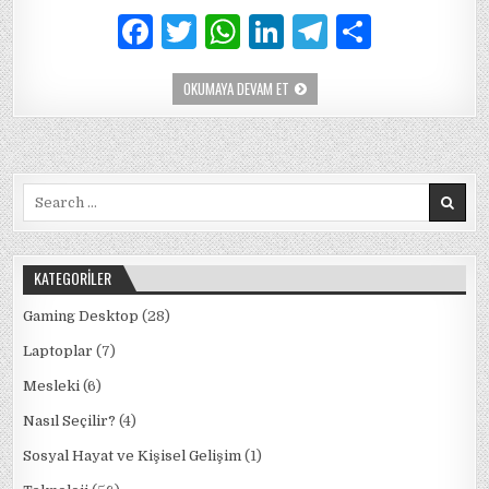
F
T
W
Li
T
S
a
w
h
n
el
h
OYUN
OKUMAYA DEVAM ET
c
it
at
k
e
ar
LAPTOPU
ÖNERILERI
e
te
s
e
g
e
(MAYIS
2020)
b
r
A
dI
ra
Search
o
p
n
m
for:
o
p
k
KATEGORILER
Gaming Desktop
(28)
Laptoplar
(7)
Mesleki
(6)
Nasıl Seçilir?
(4)
Sosyal Hayat ve Kişisel Gelişim
(1)